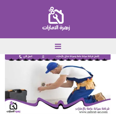
خطي
لى
لمحتوى