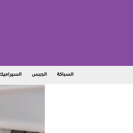
خطي
لى
لمحتوى
السباكة
الجبس
السيراميك