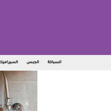
خطي
لى
لمحتوى
السباكة
الجبس
السيراميك