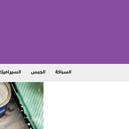
خطي
لى
لمحتوى
السباكة
الجبس
السيراميك