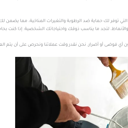
 التي توفر لك حماية ضد الرطوبة والتغيرات المناخية، مما يضمن ل
 والأنماط، لتجد ما يناسب ذوقك واحتياجاتك الشخصية. إذا كنت بحا
 أي فوضى أو أضرار. نحن نقدر وقت عملائنا ونحرص على أن يتم ال