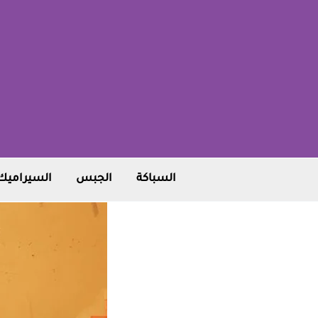
خطي
لى
لمحتوى
السباكة
الجبس
السيراميك