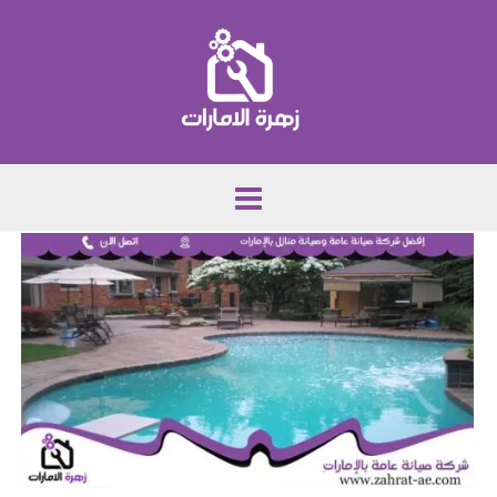
خطي
لى
لمحتوى