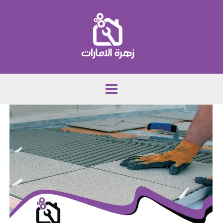
خطي
لى
لمحتوى