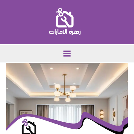
خطي
لى
لمحتوى