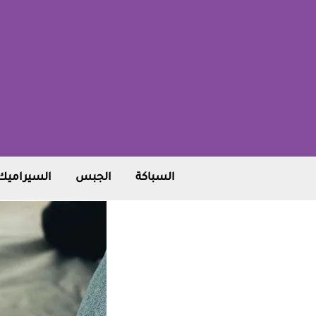
خطي
لى
لمحتوى
السباكة
الجبس
السيراميك