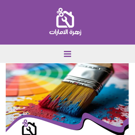
خطي
لى
لمحتوى