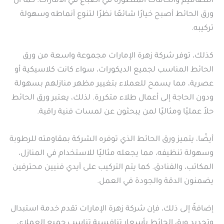
التصاميم والخامات المتطورة في اصباغ في الامارات. كما أن
ورق الحائط أصبح خيارًا شائعًا نظرًا لتنوع أنماطه وسهولة
تركيبه.
كذلك، توفر شركة زهرة الإمارات مجموعة واسعة من ورق
الحائط المناسب لجميع الديكورات، سواء كانت كلاسيكية أو
عصرية، مما يسمح للعملاء بتغيير مظهر منازلهم بسهولة
ودون الحاجة إلى أعمال طلاء متكررة. لذلك، يعتبر ورق الحائط
حلاً عمليًا ومثاليًا لمن يبحثون عن لمسات فنية راقية.
أيضًا، يتميز ورق الحائط الذي توفره الشركة بمقاومته للرطوبة
وسهولة تنظيفه، مما يجعله مثاليًا للاستخدام في المنازل،
المكاتب، والفنادق. كما يتم التركيب على أيدي فنيين محترفين
يضمنون الدقة والجودة في العمل.
إضافةً إلى ذلك، فإن شركة زهرة الإمارات تقدم خدمة استبدال
وتجديد ورق الحائط بأسعار تنافسية تناسب جميع العملاء،